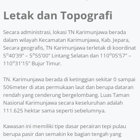
Letak dan Topografi
Secara administrasi, lokasi TN Karimunjawa berada
dalam wilayah Kecamatan Karimunjawa, Kab. Jepara,
Secara geografis, TN Karimunjawa terletak di koordinat
o
o
o
5
40’39” – 5
55’00’’ Lintang Selatan dan 110
05’57” –
o
110
31’15” Bujur Timur.
TN. Karimunjawa berada di ketinggian sekitar 0 sampai
506meter di atas permukaan laut dan berupa dataran
rendah yang cenderung bergelombang. Luas Taman
Nasional Karimunjawa secara keseluruhan adalah
111.625 hektar sama seperti sebelumnya.
Kawasan ini memiliki tipe dasar perairan tepi pulau
berupa pasir dan semakin ke bagian tengah yang